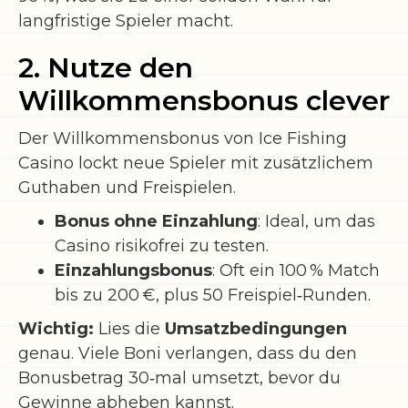
langfristige Spieler macht.
2. Nutze den
Willkommensbonus clever
Der Willkommensbonus von Ice Fishing
Casino lockt neue Spieler mit zusätzlichem
Guthaben und Freispielen.
Bonus ohne Einzahlung
: Ideal, um das
Casino risikofrei zu testen.
Einzahlungsbonus
: Oft ein 100 % Match
bis zu 200 €, plus 50 Freispiel‑Runden.
Wichtig:
Lies die
Umsatzbedingungen
genau. Viele Boni verlangen, dass du den
Bonusbetrag 30‑mal umsetzt, bevor du
Gewinne abheben kannst.