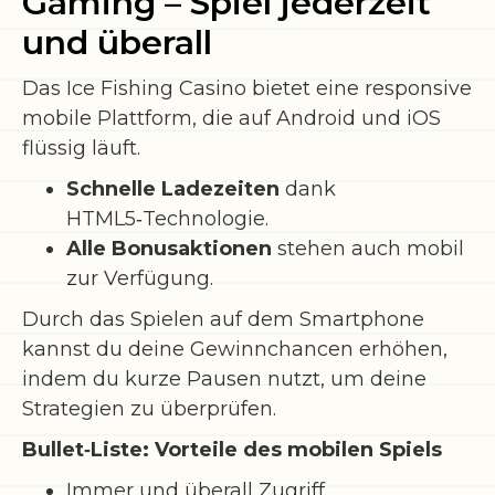
Gaming – Spiel jederzeit
und überall
Das Ice Fishing Casino bietet eine responsive
mobile Plattform, die auf Android und iOS
flüssig läuft.
Schnelle Ladezeiten
dank
HTML5‑Technologie.
Alle Bonusaktionen
stehen auch mobil
zur Verfügung.
Durch das Spielen auf dem Smartphone
kannst du deine Gewinnchancen erhöhen,
indem du kurze Pausen nutzt, um deine
Strategien zu überprüfen.
Bullet‑Liste: Vorteile des mobilen Spiels
Immer und überall Zugriff