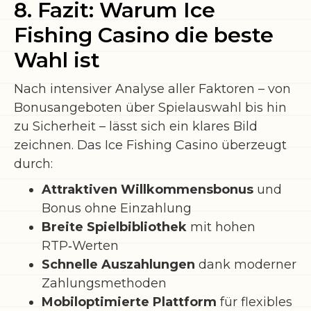
8. Fazit: Warum Ice
Fishing Casino die beste
Wahl ist
Nach intensiver Analyse aller Faktoren – von
Bonusangeboten über Spielauswahl bis hin
zu Sicherheit – lässt sich ein klares Bild
zeichnen. Das Ice Fishing Casino überzeugt
durch:
Attraktiven Willkommensbonus
und
Bonus ohne Einzahlung
Breite Spielbibliothek
mit hohen
RTP‑Werten
Schnelle Auszahlungen
dank moderner
Zahlungsmethoden
Mobiloptimierte Plattform
für flexibles