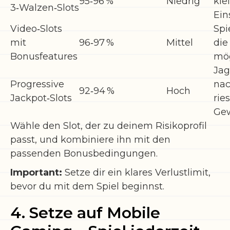
95‑96 %
Niedrig
kle
3‑Walzen‑Slots
Ein
Video‑Slots
Spi
mit
96‑97 %
Mittel
die
Bonusfeatures
mö
Ja
Progressive
na
92‑94 %
Hoch
Jackpot‑Slots
rie
Ge
Wähle den Slot, der zu deinem Risikoprofil
passt, und kombiniere ihn mit den
passenden Bonusbedingungen.
Important:
Setze dir ein klares Verlustlimit,
bevor du mit dem Spiel beginnst.
4. Setze auf Mobile