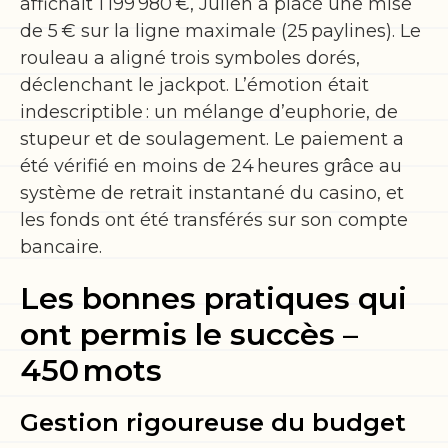
affichait 1 199 980 €, Julien a placé une mise
de 5 € sur la ligne maximale (25 paylines). Le
rouleau a aligné trois symboles dorés,
déclenchant le jackpot. L’émotion était
indescriptible : un mélange d’euphorie, de
stupeur et de soulagement. Le paiement a
été vérifié en moins de 24 heures grâce au
système de retrait instantané du casino, et
les fonds ont été transférés sur son compte
bancaire.
Les bonnes pratiques qui
ont permis le succès –
450 mots
Gestion rigoureuse du budget