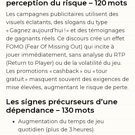
perception du risque – 120 mots
Les campagnes publicitaires utilisent des
visuels éclatants, des slogans du type
« Gagnez aujourd’hui ! » et des témoignages
de gagnants réels. Ce discours crée un effet
FOMO (Fear Of Missing Out) qui incite à
jouer immédiatement, sans analyse du RTP
(Return to Player) ou de la volatilité du jeu.
Les promotions « cashback » ou « tour
gratuit » masquent souvent des exigences de
mise élevées, augmentant le risque de perte.
Les signes précurseurs d’une
dépendance – 130 mots
Augmentation du temps de jeu
quotidien (plus de 3 heures).