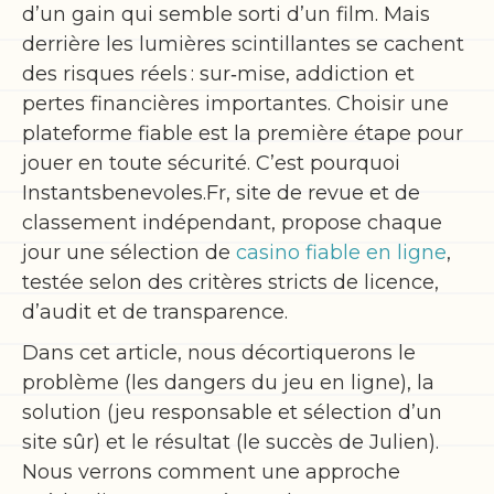
d’un gain qui semble sorti d’un film. Mais
derrière les lumières scintillantes se cachent
des risques réels : sur‑mise, addiction et
pertes financières importantes. Choisir une
plateforme fiable est la première étape pour
jouer en toute sécurité. C’est pourquoi
Instantsbenevoles.Fr, site de revue et de
classement indépendant, propose chaque
jour une sélection de
casino fiable en ligne
,
testée selon des critères stricts de licence,
d’audit et de transparence.
Dans cet article, nous décortiquerons le
problème (les dangers du jeu en ligne), la
solution (jeu responsable et sélection d’un
site sûr) et le résultat (le succès de Julien).
Nous verrons comment une approche