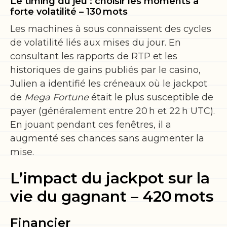
Le timing du jeu : choisir les moments à
forte volatilité – 130 mots
Les machines à sous connaissent des cycles
de volatilité liés aux mises du jour. En
consultant les rapports de RTP et les
historiques de gains publiés par le casino,
Julien a identifié les créneaux où le jackpot
de
Mega Fortune
était le plus susceptible de
payer (généralement entre 20 h et 22 h UTC).
En jouant pendant ces fenêtres, il a
augmenté ses chances sans augmenter la
mise.
L’impact du jackpot sur la
vie du gagnant – 420 mots
Financier