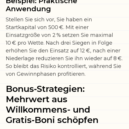
Beispiel: Praktische
Anwendung
Stellen Sie sich vor, Sie haben ein
Startkapital von 500 €. Mit einer
Einsatzgröße von 2 % setzen Sie maximal
10 € pro Wette. Nach drei Siegen in Folge
erhöhen Sie den Einsatz auf 12 €, nach einer
Niederlage reduzieren Sie ihn wieder auf 8 €.
So bleibt das Risiko kontrolliert, während Sie
von Gewinnphasen profitieren.
Bonus‑Strategien:
Mehrwert aus
Willkommens- und
Gratis‑Boni schöpfen