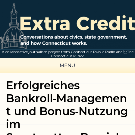
A collaborative journalism project from Connecticut Public Radio and The
Connecticut Mirror
MENU
Erfolgreiches
Bankroll‑Managemen
t und Bonus‑Nutzung
im