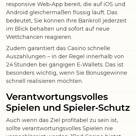
responsive Web‑App bereit, die auf iOS und
Android gleichermaßen flüssig läuft. Das
bedeutet, Sie können Ihre Bankroll jederzeit
im Blick behalten und sofort auf neue
Wettchancen reagieren.
Zudem garantiert das Casino schnelle
Auszahlungen – in der Regel innerhalb von
24 Stunden bei gängigen E‑Wallets. Das ist
besonders wichtig, wenn Sie Bonusgewinne
schnell realisieren möchten.
Verantwortungsvolles
Spielen und Spieler‑Schutz
Auch wenn das Ziel profitabel zu sein ist,
sollte verantwortungsvolles Spielen nie