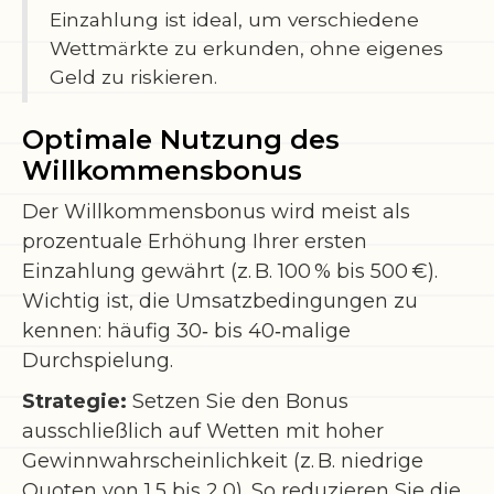
Einzahlung ist ideal, um verschiedene
Wettmärkte zu erkunden, ohne eigenes
Geld zu riskieren.
Optimale Nutzung des
Willkommensbonus
Der Willkommensbonus wird meist als
prozentuale Erhöhung Ihrer ersten
Einzahlung gewährt (z. B. 100 % bis 500 €).
Wichtig ist, die Umsatzbedingungen zu
kennen: häufig 30‑ bis 40‑malige
Durchspielung.
Strategie:
Setzen Sie den Bonus
ausschließlich auf Wetten mit hoher
Gewinnwahrscheinlichkeit (z. B. niedrige
Quoten von 1,5 bis 2,0). So reduzieren Sie die