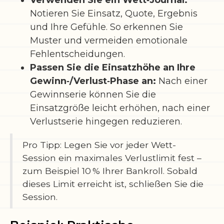
Notieren Sie Einsatz, Quote, Ergebnis
und Ihre Gefühle. So erkennen Sie
Muster und vermeiden emotionale
Fehlentscheidungen.
Passen Sie die Einsatzhöhe an Ihre
Gewinn‑/Verlust‑Phase an:
Nach einer
Gewinnserie können Sie die
Einsatzgröße leicht erhöhen, nach einer
Verlustserie hingegen reduzieren.
Pro Tipp: Legen Sie vor jeder Wett-
Session ein maximales Verlustlimit fest –
zum Beispiel 10 % Ihrer Bankroll. Sobald
dieses Limit erreicht ist, schließen Sie die
Session.