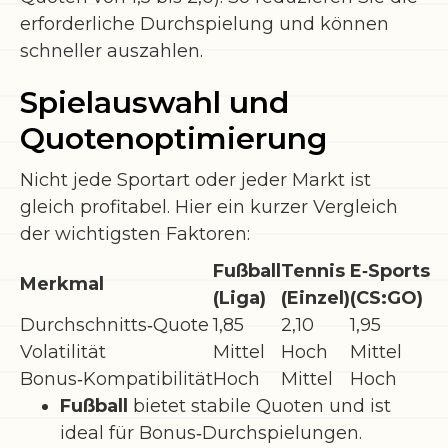
erforderliche Durchspielung und können
schneller auszahlen.
Spielauswahl und
Quotenoptimierung
Nicht jede Sportart oder jeder Markt ist
gleich profitabel. Hier ein kurzer Vergleich
der wichtigsten Faktoren:
Fußball
Tennis
E‑Sports
Merkmal
(Liga)
(Einzel)
(CS:GO)
Durchschnitts‑Quote
1,85
2,10
1,95
Volatilität
Mittel
Hoch
Mittel
Bonus‑Kompatibilität
Hoch
Mittel
Hoch
Fußball
bietet stabile Quoten und ist
ideal für Bonus‑Durchspielungen.