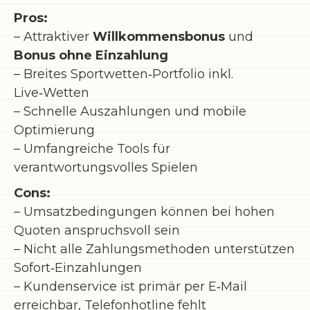
Pros:
– Attraktiver
Willkommensbonus
und
Bonus ohne Einzahlung
– Breites Sportwetten‑Portfolio inkl.
Live‑Wetten
– Schnelle Auszahlungen und mobile
Optimierung
– Umfangreiche Tools für
verantwortungsvolles Spielen
Cons:
– Umsatzbedingungen können bei hohen
Quoten anspruchsvoll sein
– Nicht alle Zahlungsmethoden unterstützen
Sofort‑Einzahlungen
– Kundenservice ist primär per E‑Mail
erreichbar, Telefonhotline fehlt