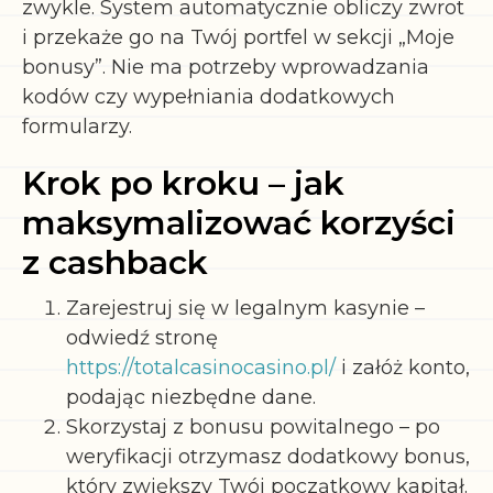
zwykle. System automatycznie obliczy zwrot
i przekaże go na Twój portfel w sekcji „Moje
bonusy”. Nie ma potrzeby wprowadzania
kodów czy wypełniania dodatkowych
formularzy.
Krok po kroku – jak
maksymalizować korzyści
z cashback
Zarejestruj się w legalnym kasynie –
odwiedź stronę
https://totalcasinocasino.pl/
i załóż konto,
podając niezbędne dane.
Skorzystaj z bonusu powitalnego – po
weryfikacji otrzymasz dodatkowy bonus,
który zwiększy Twój początkowy kapitał.