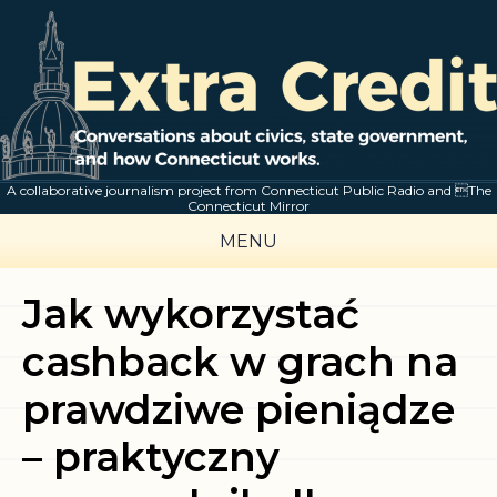
A collaborative journalism project from Connecticut Public Radio and The
Connecticut Mirror
MENU
Jak wykorzystać
cashback w grach na
prawdziwe pieniądze
– praktyczny