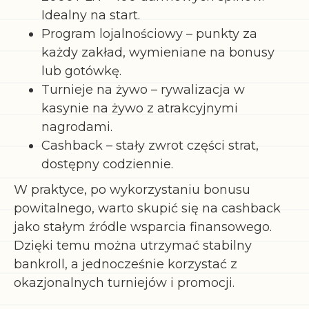
Idealny na start.
Program lojalnościowy – punkty za
każdy zakład, wymieniane na bonusy
lub gotówkę.
Turnieje na żywo – rywalizacja w
kasynie na żywo z atrakcyjnymi
nagrodami.
Cashback – stały zwrot części strat,
dostępny codziennie.
W praktyce, po wykorzystaniu bonusu
powitalnego, warto skupić się na cashback
jako stałym źródle wsparcia finansowego.
Dzięki temu można utrzymać stabilny
bankroll, a jednocześnie korzystać z
okazjonalnych turniejów i promocji.