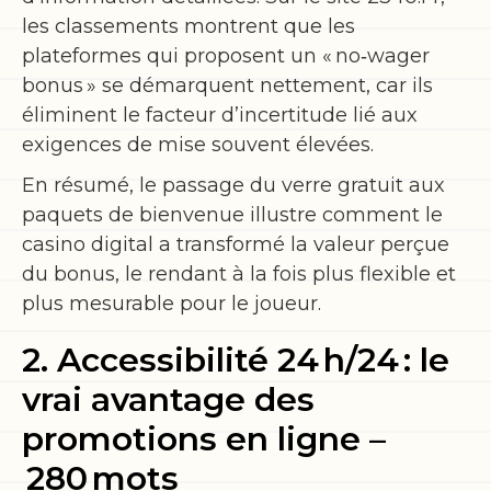
les classements montrent que les
plateformes qui proposent un « no‑wager
bonus » se démarquent nettement, car ils
éliminent le facteur d’incertitude lié aux
exigences de mise souvent élevées.
En résumé, le passage du verre gratuit aux
paquets de bienvenue illustre comment le
casino digital a transformé la valeur perçue
du bonus, le rendant à la fois plus flexible et
plus mesurable pour le joueur.
2. Accessibilité 24 h/24 : le
vrai avantage des
promotions en ligne –
280 mots