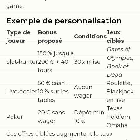
game.
Exemple de personnalisation
Type de
Bonus
Jeux
Conditions
joueur
proposé
ciblés
Gates of
150 % jusqu’à
Olympus
,
Slot‑hunter
200 € + 40
30 x mise
Book of
tours
Dead
50 € cash +
Roulette,
Aucun
Live‑dealer
10 % sur les
Blackjack
wager
tables
en live
Texas
20 € sans
Dépôt min.
Poker
Hold’em,
wager
10 €
Omaha
Ces offres ciblées augmentent le taux