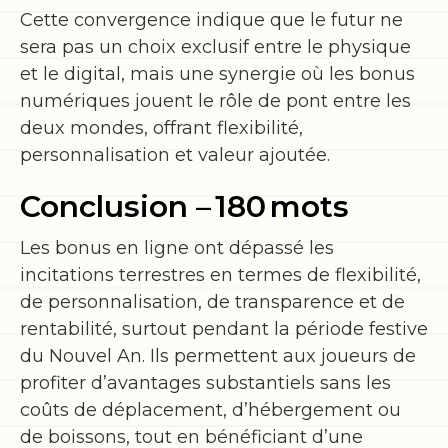
Cette convergence indique que le futur ne
sera pas un choix exclusif entre le physique
et le digital, mais une synergie où les bonus
numériques jouent le rôle de pont entre les
deux mondes, offrant flexibilité,
personnalisation et valeur ajoutée.
Conclusion – 180 mots
Les bonus en ligne ont dépassé les
incitations terrestres en termes de flexibilité,
de personnalisation, de transparence et de
rentabilité, surtout pendant la période festive
du Nouvel An. Ils permettent aux joueurs de
profiter d’avantages substantiels sans les
coûts de déplacement, d’hébergement ou
de boissons, tout en bénéficiant d’une