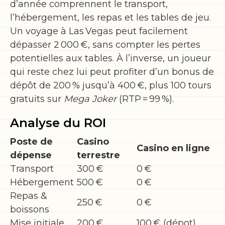
d’année comprennent le transport,
l’hébergement, les repas et les tables de jeu.
Un voyage à Las Vegas peut facilement
dépasser 2 000 €, sans compter les pertes
potentielles aux tables. À l’inverse, un joueur
qui reste chez lui peut profiter d’un bonus de
dépôt de 200 % jusqu’à 400 €, plus 100 tours
gratuits sur
Mega Joker
(RTP = 99 %).
Analyse du ROI
Poste de
Casino
Casino en ligne
dépense
terrestre
Transport
300 €
0 €
Hébergement
500 €
0 €
Repas &
250 €
0 €
boissons
Mise initiale
200 €
100 € (dépot)