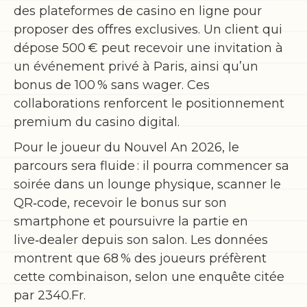
des plateformes de casino en ligne pour
proposer des offres exclusives. Un client qui
dépose 500 € peut recevoir une invitation à
un événement privé à Paris, ainsi qu’un
bonus de 100 % sans wager. Ces
collaborations renforcent le positionnement
premium du casino digital.
Pour le joueur du Nouvel An 2026, le
parcours sera fluide : il pourra commencer sa
soirée dans un lounge physique, scanner le
QR‑code, recevoir le bonus sur son
smartphone et poursuivre la partie en
live‑dealer depuis son salon. Les données
montrent que 68 % des joueurs préfèrent
cette combinaison, selon une enquête citée
par 2340.Fr.