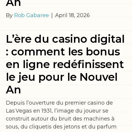
An
By
Rob Gabaree
|
April 18, 2026
L’ère du casino digital
: comment les bonus
en ligne redéfinissent
le jeu pour le Nouvel
An
Depuis l’ouverture du premier casino de
Las Vegas en 1931, l’image du joueur se
construit autour du bruit des machines à
sous, du cliquetis des jetons et du parfum