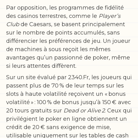
Par opposition, les programmes de fidélité
des casinos terrestres, comme le
Player’s
Club
de Caesars, se basent principalement
sur le nombre de points accumulés, sans
différencier les préférences de jeu. Un joueur
de machines à sous reçoit les mêmes
avantages qu’un passionné de poker, même
si leurs attentes diffèrent.
Sur un site évalué par 2340.Fr, les joueurs qui
passent plus de 70 % de leur temps sur les
slots à haute volatilité reçoivent un « bonus
volatilité » : 100 % de bonus jusqu’à 150 € avec
20 tours gratuits sur
Dead or Alive 2
. Ceux qui
privilégient le poker en ligne obtiennent un
crédit de 20 € sans exigence de mise,
utilisable uniquement sur les tables de cash