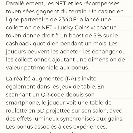
Parallèlement, les NFT et les récompenses
tokenisées gagnent du terrain. Un casino en
ligne partenaire de 2340.Fr a lancé une
collection de NFT « Lucky Coins » : chaque
token donne droit à un boost de 5 % sur le
cashback quotidien pendant un mois. Les
joueurs peuvent les acheter, les échanger ou
les collectionner, ajoutant une dimension de
valeur patrimoniale aux bonus.
La réalité augmentée (RA) s’invite
également dans les jeux de table. En
scannant un QR‑code depuis son
smartphone, le joueur voit une table de
roulette en 3D projettée sur son salon, avec
des effets lumineux synchronisés aux gains.
Les bonus associés à ces expériences,