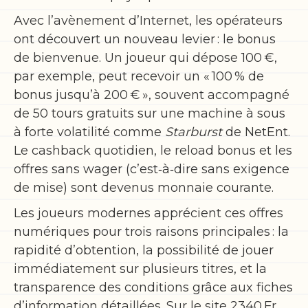
Avec l’avènement d’Internet, les opérateurs
ont découvert un nouveau levier : le bonus
de bienvenue. Un joueur qui dépose 100 €,
par exemple, peut recevoir un « 100 % de
bonus jusqu’à 200 € », souvent accompagné
de 50 tours gratuits sur une machine à sous
à forte volatilité comme
Starburst
de NetEnt.
Le cashback quotidien, le reload bonus et les
offres sans wager (c’est‑à‑dire sans exigence
de mise) sont devenus monnaie courante.
Les joueurs modernes apprécient ces offres
numériques pour trois raisons principales : la
rapidité d’obtention, la possibilité de jouer
immédiatement sur plusieurs titres, et la
transparence des conditions grâce aux fiches
d’information détaillées. Sur le site 2340.Fr,