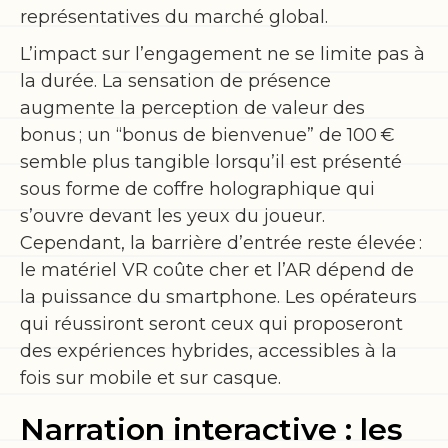
représentatives du marché global.
L’impact sur l’engagement ne se limite pas à
la durée. La sensation de présence
augmente la perception de valeur des
bonus ; un “bonus de bienvenue” de 100 €
semble plus tangible lorsqu’il est présenté
sous forme de coffre holographique qui
s’ouvre devant les yeux du joueur.
Cependant, la barrière d’entrée reste élevée :
le matériel VR coûte cher et l’AR dépend de
la puissance du smartphone. Les opérateurs
qui réussiront seront ceux qui proposeront
des expériences hybrides, accessibles à la
fois sur mobile et sur casque.
Narration interactive : les