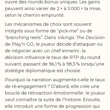
ouvre des rounds bonus uniques. Les gains
peuvent ainsi varier de 2 × à 5 000 × la mise,
selon le chemin emprunté.
Les mécanismes de choix sont souvent
intégrés sous forme de “pick‑me” ou de
“branching reels”. Dans
Vikings: The Decision
de Play’n GO, le joueur décide d’attaquer ou
de négocier avec un chef ennemi ; la
décision influence le taux de RTP du round
suivant, passant de 96,1 % à 98,3 % lorsqu’une
stratégie diplomatique est choisie.
Pourquoi la narration augmente‑t‑elle le taux
de ré‑engagement ? D’abord, elle crée une
boucle de rétroaction émotionnelle : le joueur
veut connaître la suite de l’histoire. Ensuite,
elle introduit une forme de progression qui