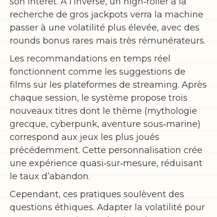
son intérêt. À l’inverse, un high‑roller à la
recherche de gros jackpots verra la machine
passer à une volatilité plus élevée, avec des
rounds bonus rares mais très rémunérateurs.
Les recommandations en temps réel
fonctionnent comme les suggestions de
films sur les plateformes de streaming. Après
chaque session, le système propose trois
nouveaux titres dont le thème (mythologie
grecque, cyberpunk, aventure sous‑marine)
correspond aux jeux les plus joués
précédemment. Cette personnalisation crée
une expérience quasi‑sur‑mesure, réduisant
le taux d’abandon.
Cependant, ces pratiques soulèvent des
questions éthiques. Adapter la volatilité pour