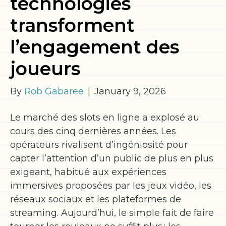
technologies
transforment
l’engagement des
joueurs
By
Rob Gabaree
|
January 9, 2026
Le marché des slots en ligne a explosé au
cours des cinq dernières années. Les
opérateurs rivalisent d’ingéniosité pour
capter l’attention d’un public de plus en plus
exigeant, habitué aux expériences
immersives proposées par les jeux vidéo, les
réseaux sociaux et les plateformes de
streaming. Aujourd’hui, le simple fait de faire