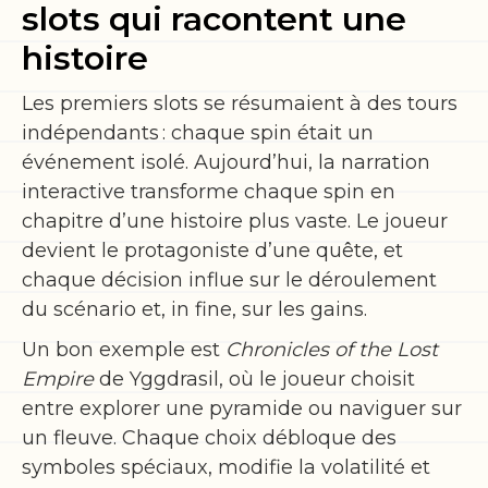
slots qui racontent une
histoire
Les premiers slots se résumaient à des tours
indépendants : chaque spin était un
événement isolé. Aujourd’hui, la narration
interactive transforme chaque spin en
chapitre d’une histoire plus vaste. Le joueur
devient le protagoniste d’une quête, et
chaque décision influe sur le déroulement
du scénario et, in fine, sur les gains.
Un bon exemple est
Chronicles of the Lost
Empire
de Yggdrasil, où le joueur choisit
entre explorer une pyramide ou naviguer sur
un fleuve. Chaque choix débloque des
symboles spéciaux, modifie la volatilité et