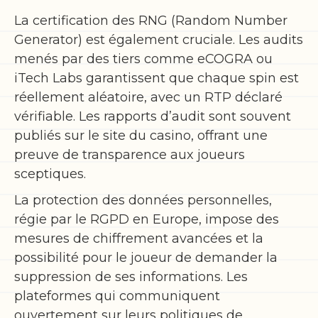
La certification des RNG (Random Number
Generator) est également cruciale. Les audits
menés par des tiers comme eCOGRA ou
iTech Labs garantissent que chaque spin est
réellement aléatoire, avec un RTP déclaré
vérifiable. Les rapports d’audit sont souvent
publiés sur le site du casino, offrant une
preuve de transparence aux joueurs
sceptiques.
La protection des données personnelles,
régie par le RGPD en Europe, impose des
mesures de chiffrement avancées et la
possibilité pour le joueur de demander la
suppression de ses informations. Les
plateformes qui communiquent
ouvertement sur leurs politiques de