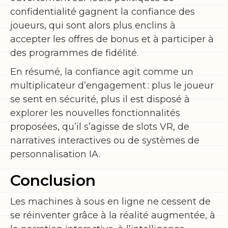
confidentialité gagnent la confiance des
joueurs, qui sont alors plus enclins à
accepter les offres de bonus et à participer à
des programmes de fidélité.
En résumé, la confiance agit comme un
multiplicateur d’engagement : plus le joueur
se sent en sécurité, plus il est disposé à
explorer les nouvelles fonctionnalités
proposées, qu’il s’agisse de slots VR, de
narratives interactives ou de systèmes de
personnalisation IA.
Conclusion
Les machines à sous en ligne ne cessent de
se réinventer grâce à la réalité augmentée, à