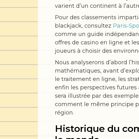
varient d’un continent à l’autr
Pour des classements imparti
blackjack, consultez
Paris‑Spo
comme un guide indépendant, 
offres de casino en ligne et le
joueurs à choisir des environ
Nous analyserons d’abord l’hi
mathématiques, avant d’explore
le traitement en ligne, les str
enfin les perspectives futures
sera illustrée par des exemple
comment le même principe pe
région.
Historique du co