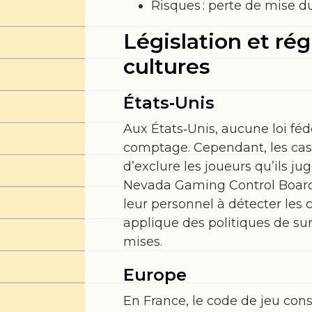
Risques : perte de mise du
Législation et rég
cultures
États‑Unis
Aux États‑Unis, aucune loi féd
comptage. Cependant, les casin
d’exclure les joueurs qu’ils jug
Nevada Gaming Control Board
leur personnel à détecter les 
applique des politiques de sur
mises.
Europe
En France, le code de jeu c