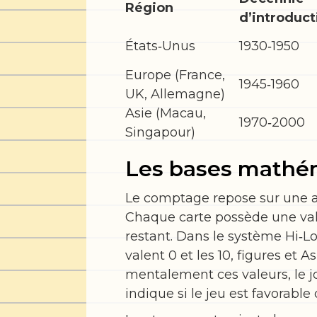
Région
d’introduct
États‑Unus
1930‑1950
Europe (France,
1945‑1960
UK, Allemagne)
Asie (Macau,
1970‑2000
Singapour)
Les bases mathé
Le comptage repose sur une a
Chaque carte possède une vale
restant. Dans le système Hi‑Lo, 
valent 0 et les 10, figures et A
mentalement ces valeurs, le jo
indique si le jeu est favorable