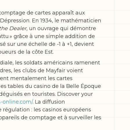
 comptage de cartes apparaît aux
 Dépression. En 1934, le mathématicien
the Dealer
, un ouvrage qui démontre
attu » grâce à une simple addition de
sé sur une échelle de -1 à +1, devient
ueurs de la côte Est.
iale, les soldats américains ramenent
res, les clubs de Mayfair voient
tent mentalement les cartes
 les tables du casino de la Belle Époque
déguisés en touristes. Discover your
fs-online.com/
. La diffusion
régulation : les casinos européens
pareils de comptage et à surveiller les