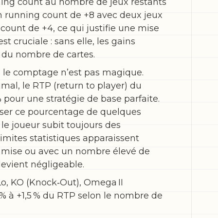
nning count au nombre de jeux restants
n running count de +8 avec deux jeux
count de +4, ce qui justifie une mise
t cruciale : sans elle, les gains
e du nombre de cartes.
ue le comptage n’est pas magique.
al, le RTP (return to player) du
 pour une stratégie de base parfaite.
ser ce pourcentage de quelques
 le joueur subit toujours des
limites statistiques apparaissent
le mise ou avec un nombre élevé de
devient négligeable.
Lo, KO (Knock‑Out), Omega II
 % à +1,5 % du RTP selon le nombre de