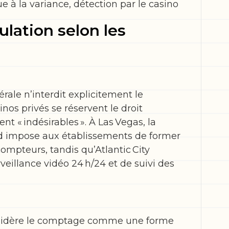
e à la variance, détection par le casino
ulation selon les
érale n’interdit explicitement le
os privés se réservent le droit
ent « indésirables ». À Las Vegas, la
 impose aux établissements de former
compteurs, tandis qu’Atlantic City
veillance vidéo 24 h/24 et de suivi des
onsidère le comptage comme une forme