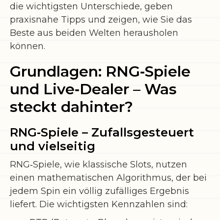
die wichtigsten Unterschiede, geben
praxisnahe Tipps und zeigen, wie Sie das
Beste aus beiden Welten herausholen
können.
Grundlagen: RNG‑Spiele
und Live‑Dealer – Was
steckt dahinter?
RNG‑Spiele – Zufallsgesteuert
und vielseitig
RNG‑Spiele, wie klassische Slots, nutzen
einen mathematischen Algorithmus, der bei
jedem Spin ein völlig zufälliges Ergebnis
liefert. Die wichtigsten Kennzahlen sind: