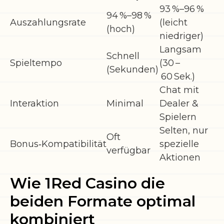
93 %–96 %
94 %–98 %
Auszahlungsrate
(leicht
(hoch)
niedriger)
Langsam
Schnell
Spieltempo
(30 –
(Sekunden)
60 Sek.)
Chat mit
Interaktion
Minimal
Dealer &
Spielern
Selten, nur
Oft
Bonus‑Kompatibilität
spezielle
verfügbar
Aktionen
Wie 1Red Casino die
beiden Formate optimal
kombiniert