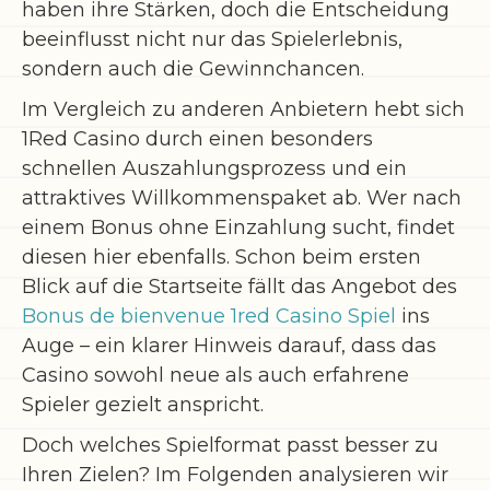
haben ihre Stärken, doch die Entscheidung
beeinflusst nicht nur das Spielerlebnis,
sondern auch die Gewinnchancen.
Im Vergleich zu anderen Anbietern hebt sich
1Red Casino durch einen besonders
schnellen Auszahlungsprozess und ein
attraktives Willkommenspaket ab. Wer nach
einem Bonus ohne Einzahlung sucht, findet
diesen hier ebenfalls. Schon beim ersten
Blick auf die Startseite fällt das Angebot des
Bonus de bienvenue 1red Casino Spiel
ins
Auge – ein klarer Hinweis darauf, dass das
Casino sowohl neue als auch erfahrene
Spieler gezielt anspricht.
Doch welches Spielformat passt besser zu
Ihren Zielen? Im Folgenden analysieren wir