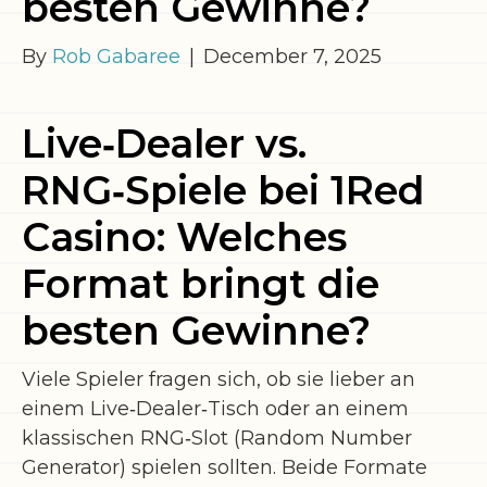
besten Gewinne?
By
Rob Gabaree
|
December 7, 2025
Live‑Dealer vs.
RNG‑Spiele bei 1Red
Casino: Welches
Format bringt die
besten Gewinne?
Viele Spieler fragen sich, ob sie lieber an
einem Live‑Dealer‑Tisch oder an einem
klassischen RNG‑Slot (Random Number
Generator) spielen sollten. Beide Formate