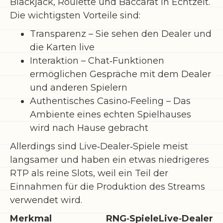
Blackjack, Roulette und Baccarat in Echtzeit.
Die wichtigsten Vorteile sind:
Transparenz – Sie sehen den Dealer und
die Karten live
Interaktion – Chat‑Funktionen
ermöglichen Gespräche mit dem Dealer
und anderen Spielern
Authentisches Casino‑Feeling – Das
Ambiente eines echten Spielhauses
wird nach Hause gebracht
Allerdings sind Live‑Dealer‑Spiele meist
langsamer und haben ein etwas niedrigeres
RTP als reine Slots, weil ein Teil der
Einnahmen für die Produktion des Streams
verwendet wird.
Merkmal
RNG‑Spiele
Live‑Dealer