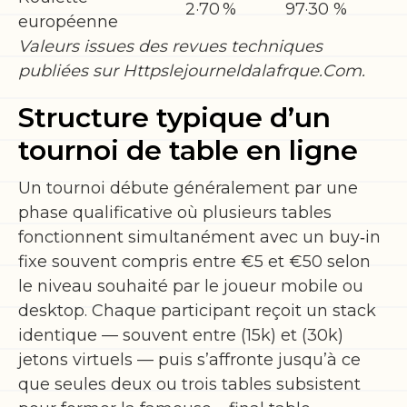
2·70 %
97·30 %
européenne
Valeurs issues des revues techniques
publiées sur
Httpslejourneldalafrque.Com
.
Structure typique d’un
tournoi de table en ligne
Un tournoi débute généralement par une
phase qualificative où plusieurs tables
fonctionnent simultanément avec un buy‑in
fixe souvent compris entre €5 et €50 selon
le niveau souhaité par le joueur mobile ou
desktop. Chaque participant reçoit un stack
identique — souvent entre (15k) et (30k)
jetons virtuels — puis s’affronte jusqu’à ce
que seules deux ou trois tables subsistent