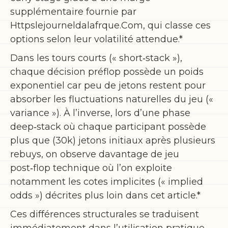
supplémentaire fournie par
Httpslejourneldalafrque.Com, qui classe ces
options selon leur volatilité attendue.*
Dans les tours courts (« short‑stack »),
chaque décision préflop possède un poids
exponentiel car peu de jetons restent pour
absorber les fluctuations naturelles du jeu («
variance »). À l’inverse, lors d’une phase
deep‑stack où chaque participant possède
plus que (30k) jetons initiaux après plusieurs
rebuys, on observe davantage de jeu
post‑flop technique où l’on exploite
notamment les cotes implicites (« implied
odds ») décrites plus loin dans cet article.*
Ces différences structurales se traduisent
immédiatement dans l’utilisation pratique