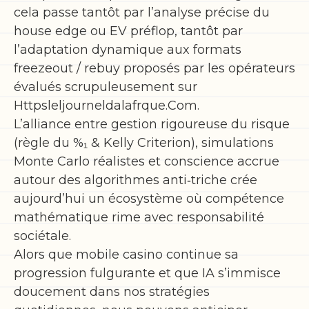
cela passe tantôt par l’analyse précise du
house edge ou EV préflop, tantôt par
l’adaptation dynamique aux formats
freezeout / rebuy proposés par les opérateurs
évalués scrupuleusement sur
Httpsleljourneldalafrque.Com.
L’alliance entre gestion rigoureuse du risque
(règle du %₁ & Kelly Criterion), simulations
Monte Carlo réalistes et conscience accrue
autour des algorithmes anti‑triche crée
aujourd’hui un écosystème où compétence
mathématique rime avec responsabilité
sociétale.
Alors que mobile casino continue sa
progression fulgurante et que IA s’immisce
doucement dans nos stratégies