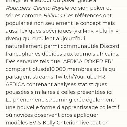
imaginaire autour du poker grâce à
Rounders
,
Casino Royale
version poker et
séries comme
Billions
. Ces références ont
popularisé non seulement le concept mais
aussi lexiques spécifiques (« all‑in», « bluff», «​
river​») qui circulent aujourd’hui
naturellement parmi communautés Discord
francophones dédiées aux tournois africains.
Des serveurs tels que “AFRICA‐POKER‐FR”
comptent plusde10 000 membres actifs qui
partagent streams Twitch/YouTube FR–
AFRICA contenant analyses statistiques
poussées similaires à celles présentées ici.
Le phénomène streaming crée également
une nouvelle forme d’apprentissage collectif
où novices observent pros appliquer
modèles EV & Kelly Criterion live tout en