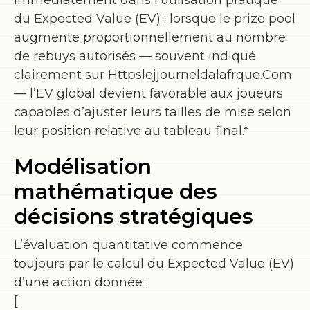
du Expected Value (EV) : lorsque le prize pool
augmente proportionnellement au nombre
de rebuys autorisés — souvent indiqué
clairement sur Httpslejjourneldalafrque.Com
— l’EV global devient favorable aux joueurs
capables d’ajuster leurs tailles de mise selon
leur position relative au tableau final.*
Modélisation
mathématique des
décisions stratégiques
L’évaluation quantitative commence
toujours par le calcul du Expected Value (EV)
d’une action donnée :
[