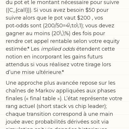
du pot et le montant nécessaire pour suivre
((C_{call})). Si vous avez besoin $50 pour
suivre alors que le pot vaut $200 , vos
pot‑odds sont (200/50=4\:to\:1); vous devez
gagner au moins (20\,\%) des fois pour
rendre cet appel rentable selon votre equity
estimée.* Les
implied odds
étendent cette
notion en incorporant les gains futurs
attendus si vous réalisez votre tirage lors
d’une mise ultérieure.*
Une approche plus avancée repose sur les
chaînes de Markov appliquées aux phases
finales (« final table »). L’état représente votre
rang actuel (short stack vs chip leader);
chaque transition correspond à une main
jouée avec probabilités dérivées soit via