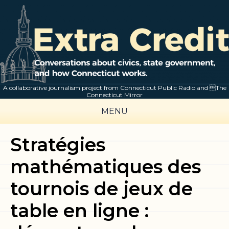
A collaborative journalism project from Connecticut Public Radio and The
Connecticut Mirror
MENU
Stratégies
mathématiques des
tournois de jeux de
table en ligne :