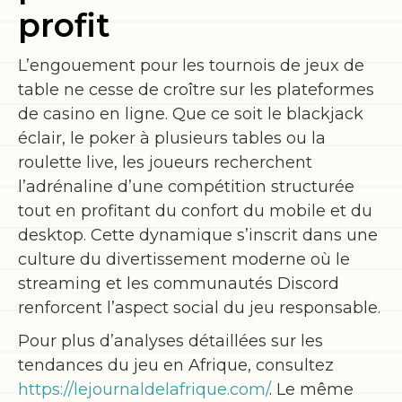
profit
L’engouement pour les tournois de jeux de
table ne cesse de croître sur les plateformes
de casino en ligne. Que ce soit le blackjack
éclair, le poker à plusieurs tables ou la
roulette live, les joueurs recherchent
l’adrénaline d’une compétition structurée
tout en profitant du confort du mobile et du
desktop. Cette dynamique s’inscrit dans une
culture du divertissement moderne où le
streaming et les communautés Discord
renforcent l’aspect social du jeu responsable.
Pour plus d’analyses détaillées sur les
tendances du jeu en Afrique, consultez
https://lejournaldelafrique.com/
. Le même