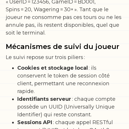
« UserID = 123456, GameID = BD001,
Spins = 20, Wagering = 30× ». Tant que le
joueur ne consomme pas ces tours ou ne les
annule pas, ils restent disponibles, quel que
soit le terminal.
Mécanismes de suivi du joueur
Le suivi repose sur trois piliers :
Cookies et stockage local
: ils
conservent le token de session côté
client, permettant une reconnexion
rapide.
Identifiants serveur
: chaque compte
possède un UUID (Universally Unique
Identifier) qui reste constant.
Sessions API
: chaque appel RESTful