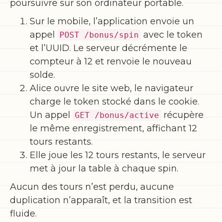
poursuivre sur son ordinateur portable.
Sur le mobile, l’application envoie un
appel
avec le token
POST /bonus/spin
et l’UUID. Le serveur décrémente le
compteur à 12 et renvoie le nouveau
solde.
Alice ouvre le site web, le navigateur
charge le token stocké dans le cookie.
Un appel
récupère
GET /bonus/active
le même enregistrement, affichant 12
tours restants.
Elle joue les 12 tours restants, le serveur
met à jour la table à chaque spin.
Aucun des tours n’est perdu, aucune
duplication n’apparaît, et la transition est
fluide.