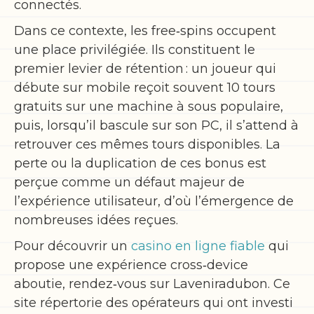
connectés.
Dans ce contexte, les free‑spins occupent
une place privilégiée. Ils constituent le
premier levier de rétention : un joueur qui
débute sur mobile reçoit souvent 10 tours
gratuits sur une machine à sous populaire,
puis, lorsqu’il bascule sur son PC, il s’attend à
retrouver ces mêmes tours disponibles. La
perte ou la duplication de ces bonus est
perçue comme un défaut majeur de
l’expérience utilisateur, d’où l’émergence de
nombreuses idées reçues.
Pour découvrir un
casino en ligne fiable
qui
propose une expérience cross‑device
aboutie, rendez‑vous sur Laveniradubon. Ce
site répertorie des opérateurs qui ont investi