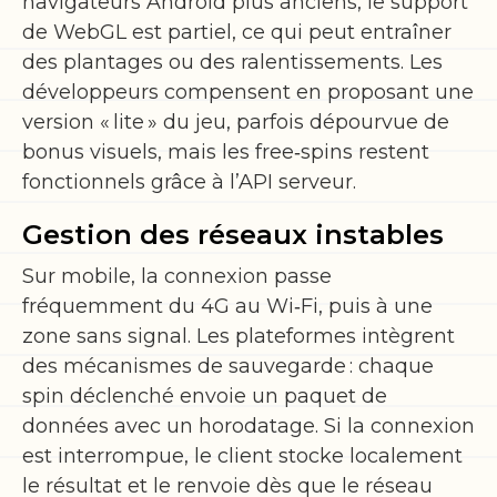
navigateurs Android plus anciens, le support
de WebGL est partiel, ce qui peut entraîner
des plantages ou des ralentissements. Les
développeurs compensent en proposant une
version « lite » du jeu, parfois dépourvue de
bonus visuels, mais les free‑spins restent
fonctionnels grâce à l’API serveur.
Gestion des réseaux instables
Sur mobile, la connexion passe
fréquemment du 4G au Wi‑Fi, puis à une
zone sans signal. Les plateformes intègrent
des mécanismes de sauvegarde : chaque
spin déclenché envoie un paquet de
données avec un horodatage. Si la connexion
est interrompue, le client stocke localement
le résultat et le renvoie dès que le réseau