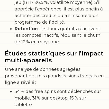
jeu (RTP 96,5 %, volatilité moyenne). S’il
apprécie l’expérience, il est plus enclin à
acheter des crédits ou à s’inscrire à un
programme de fidélité.
Rétention
: les tours gratuits réactivent
les comptes inactifs, réduisant le churn
de 12 % en moyenne.
Études statistiques sur l’impact
multi‑appareils
Une analyse de données agrégées
provenant de trois grands casinos français en
ligne a révélé :
54 % des free‑spins sont déclenchés sur
mobile, 31 % sur desktop, 15 % sur
tablette.