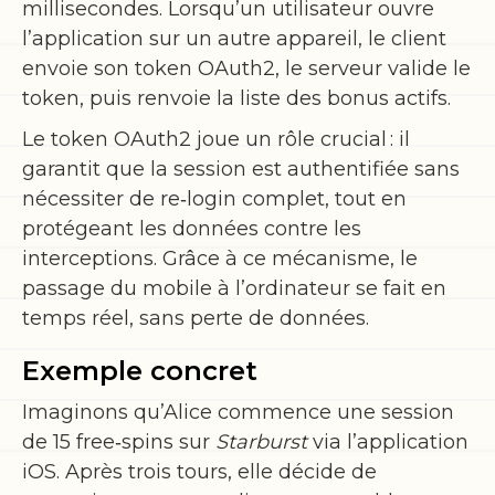
millisecondes. Lorsqu’un utilisateur ouvre
l’application sur un autre appareil, le client
envoie son token OAuth2, le serveur valide le
token, puis renvoie la liste des bonus actifs.
Le token OAuth2 joue un rôle crucial : il
garantit que la session est authentifiée sans
nécessiter de re‑login complet, tout en
protégeant les données contre les
interceptions. Grâce à ce mécanisme, le
passage du mobile à l’ordinateur se fait en
temps réel, sans perte de données.
Exemple concret
Imaginons qu’Alice commence une session
de 15 free‑spins sur
Starburst
via l’application
iOS. Après trois tours, elle décide de