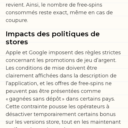
revient. Ainsi, le nombre de free‑spins
consommés reste exact, même en cas de
coupure.
Impacts des politiques de
stores
Apple et Google imposent des règles strictes
concernant les promotions de jeu d’argent.
Les conditions de mise doivent être
clairement affichées dans la description de
l’application, et les offres de free‑spins ne
peuvent pas être présentées comme
« gagnées sans dépôt » dans certains pays.
Cette contrainte pousse les opérateurs à
désactiver temporairement certains bonus
sur les versions store, tout en les maintenant