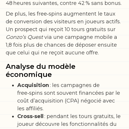
48 heures suivantes, contre 42 % sans bonus.
De plus, les free‑spins augmentent le taux
de conversion des visiteurs en joueurs actifs.
Un prospect qui reçoit 10 tours gratuits sur
Gonzo’s Quest
via une campagne mobile a
1,8 fois plus de chances de déposer ensuite
que celui qui ne reçoit aucune offre.
Analyse du modèle
économique
Acquisition
: les campagnes de
free‑spins sont souvent financées par le
coût d’acquisition (CPA) négocié avec
les affiliés.
Cross‑sell
: pendant les tours gratuits, le
joueur découvre les fonctionnalités du