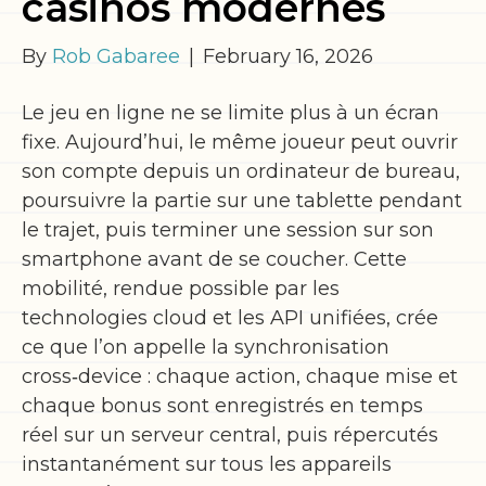
casinos modernes
By
Rob Gabaree
|
February 16, 2026
Le jeu en ligne ne se limite plus à un écran
fixe. Aujourd’hui, le même joueur peut ouvrir
son compte depuis un ordinateur de bureau,
poursuivre la partie sur une tablette pendant
le trajet, puis terminer une session sur son
smartphone avant de se coucher. Cette
mobilité, rendue possible par les
technologies cloud et les API unifiées, crée
ce que l’on appelle la synchronisation
cross‑device : chaque action, chaque mise et
chaque bonus sont enregistrés en temps
réel sur un serveur central, puis répercutés
instantanément sur tous les appareils