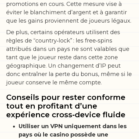
promotions en cours. Cette mesure vise à
éviter le blanchiment d’argent et à garantir
que les gains proviennent de joueurs légaux.
De plus, certains opérateurs utilisent des
règles de “country‑lock” : les free‑spins
attribués dans un pays ne sont valables que
tant que le joueur reste dans cette zone
géographique. Un changement d’IP peut
donc entraîner la perte du bonus, même si le
joueur conserve le même compte.
Conseils pour rester conforme
tout en profitant d’une
expérience cross‑device fluide
Utiliser un VPN uniquement dans les
pays où le casino possède une